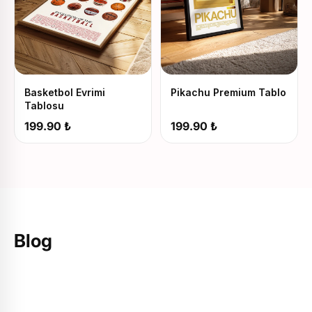
Basketbol Evrimi
Pikachu Premium Tablo
Tablosu
199.90 ₺
199.90 ₺
Anılar
Kişiye Özel Hediye Rehberi
Tasarı
Sevdiklerinizi mutlu edecek kişiye özel
Fotoğrafla
Blog
hediye fikirlerini keşfedin.
taşıyan t