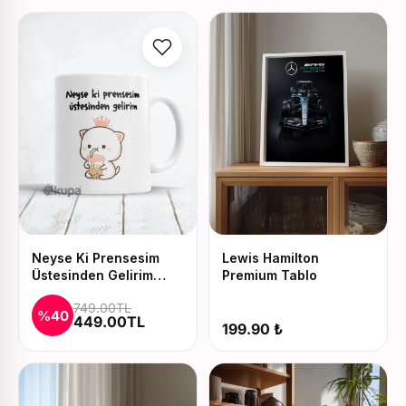
Neyse Ki Prensesim
Lewis Hamilton
Üstesinden Gelirim
Premium Tablo
Baskılı Kupa ve Yastık
749.00TL
Seti
%40
449.00TL
199.90 ₺