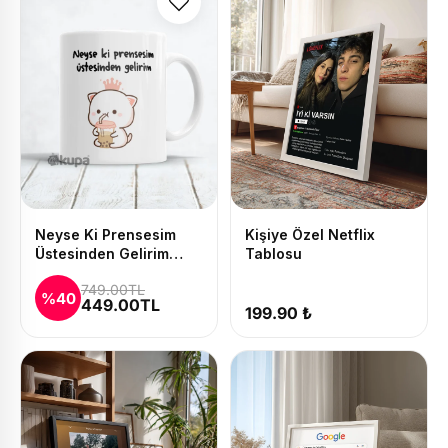
Neyse Ki Prensesim
Kişiye Özel Netflix
Üstesinden Gelirim
Tablosu
Baskılı Kupa ve Yastık
749.00TL
Seti
%40
449.00TL
199.90 ₺