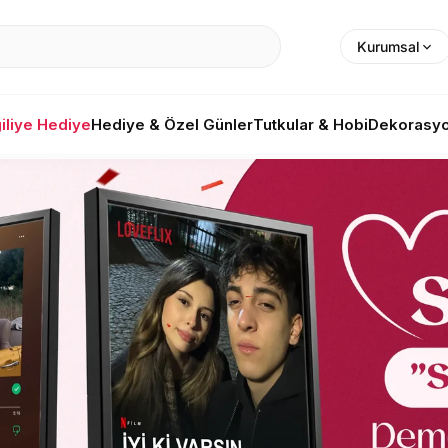
Kurumsal
liye Hediye
Hediye & Özel Günler
Tutkular & Hobi
Dekorasyo