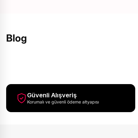
Kişiye Özel Hediye Rehberi
Sevdiklerinizi mutlu edecek kişiye özel hediye
Blog
fikirlerini keşfedin.
Güvenli Alışveriş
Korumalı ve güvenli ödeme altyapısı