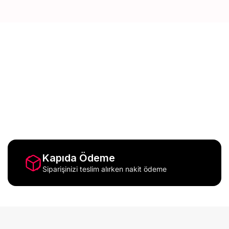
Anıları Ölümsüzleştiren Tasarımlar
Fotoğraflarınızı evinizin en özel köşesine taşıyan
tasarımlara göz atın.
Kapıda Ödeme
Siparişinizi teslim alırken nakit ödeme