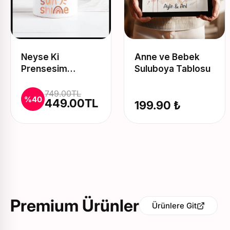
Neyse Ki
Anne ve Bebek
Prensesim
Suluboya Tablosu
Üstesinden
Gelirim Baskılı
749.00TL
%40
449.00TL
199.90 ₺
Kupa ve Yastık
Seti
Premium Ürünler
Ürünlere Git