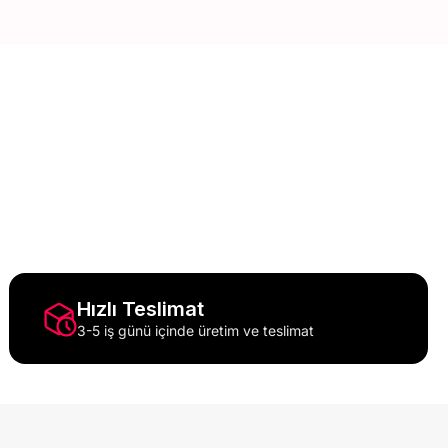
Her Özel Gün İçin Anlamlı Hediyeler
Doğum gününden yıl dönümüne kadar her ana
uygun seçenekleri inceleyin.
Hızlı Teslimat
3-5 iş günü içinde üretim ve teslimat