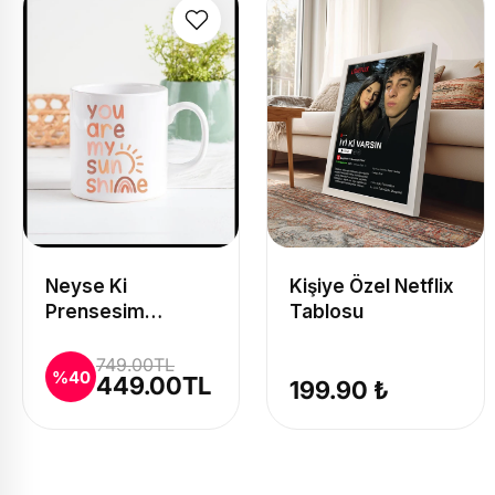
Neyse Ki
Kişiye Özel Netflix
Prensesim
Tablosu
Üstesinden
Gelirim Baskılı
749.00TL
%40
449.00TL
199.90 ₺
Kupa ve Yastık
Seti