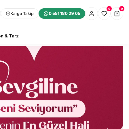
0
0
Kargo Takip
0 551 180 29 05
n & Tarz