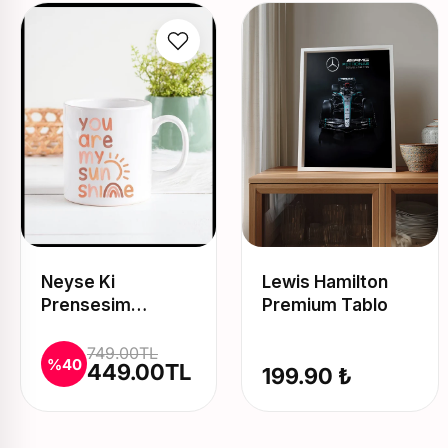
Neyse Ki
Lewis Hamilton
Prensesim
Premium Tablo
Üstesinden
Gelirim Baskılı
749.00TL
%40
449.00TL
199.90 ₺
Kupa ve Yastık
Seti