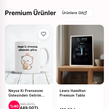
Premium Ürünler
Ürünlere Git
Neyse Ki Prensesim
Lewis Hamilton
Üstesinden Gelirim
Premium Tablo
Baskılı Kupa ve Yastık
749.00TL
Seti
%40
449.00TL