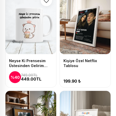
Neyse Ki Prensesim
Kişiye Özel Netflix
Üstesinden Gelirim
Tablosu
Baskılı Kupa ve Yastık
749.00TL
Seti
%40
449.00TL
199.90 ₺