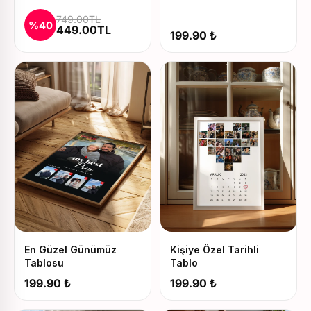
Baskılı Kupa ve Yastık
749.00TL
Seti
%40
449.00TL
199.90 ₺
En Güzel Günümüz
Kişiye Özel Tarihli
Tablosu
Tablo
199.90 ₺
199.90 ₺