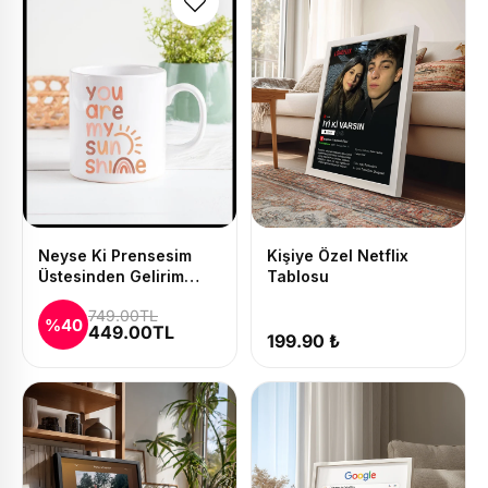
Neyse Ki Prensesim
Kişiye Özel Netflix
Üstesinden Gelirim
Tablosu
Baskılı Kupa ve Yastık
749.00TL
Seti
%40
449.00TL
199.90 ₺