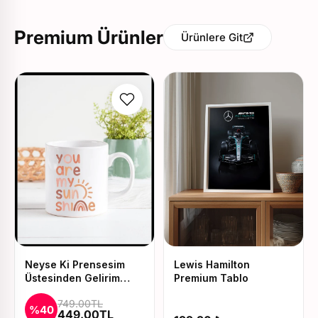
Premium Ürünler
Ürünlere Git
Neyse Ki Prensesim
Lewis Hamilton
Üstesinden Gelirim
Premium Tablo
Baskılı Kupa ve Yastık
749.00TL
Seti
%40
449.00TL