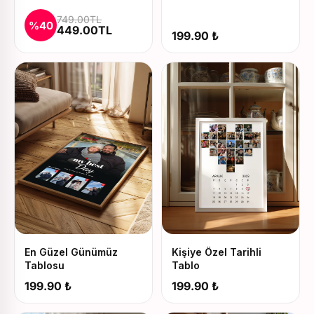
Baskılı Kupa ve Yastık
749.00TL
Seti
%40
449.00TL
199.90 ₺
En Güzel Günümüz
Kişiye Özel Tarihli
Tablosu
Tablo
199.90 ₺
199.90 ₺