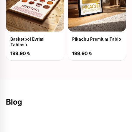
Basketbol Evrimi
Pikachu Premium Tablo
Tablosu
199.90 ₺
199.90 ₺
Anılar
Kişiye Özel Hediye Rehberi
Tasarı
Sevdiklerinizi mutlu edecek kişiye özel
Fotoğrafla
Blog
hediye fikirlerini keşfedin.
taşıyan t