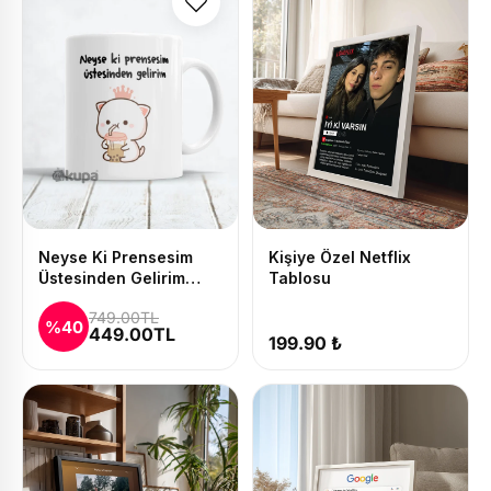
Neyse Ki Prensesim
Kişiye Özel Netflix
Üstesinden Gelirim
Tablosu
Baskılı Kupa ve Yastık
749.00TL
Seti
%40
449.00TL
199.90 ₺