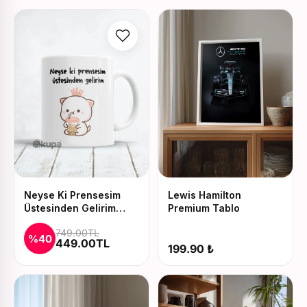
Neyse Ki Prensesim
Lewis Hamilton
Üstesinden Gelirim
Premium Tablo
Baskılı Kupa ve Yastık
749.00TL
Seti
%40
449.00TL
199.90 ₺