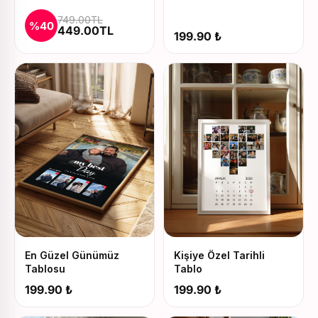
Baskılı Kupa ve Yastık
749.00TL
Seti
%40
449.00TL
199.90 ₺
En Güzel Günümüz
Kişiye Özel Tarihli
Tablosu
Tablo
199.90 ₺
199.90 ₺