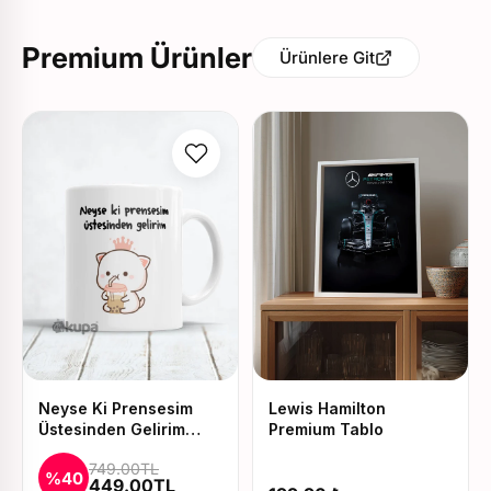
Premium Ürünler
Ürünlere Git
Neyse Ki Prensesim
Lewis Hamilton
Üstesinden Gelirim
Premium Tablo
Baskılı Kupa ve Yastık
749.00TL
Seti
%40
449.00TL