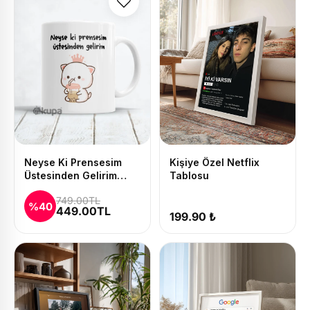
Neyse Ki Prensesim
Kişiye Özel Netflix
Üstesinden Gelirim
Tablosu
Baskılı Kupa ve Yastık
749.00TL
Seti
%40
449.00TL
199.90 ₺